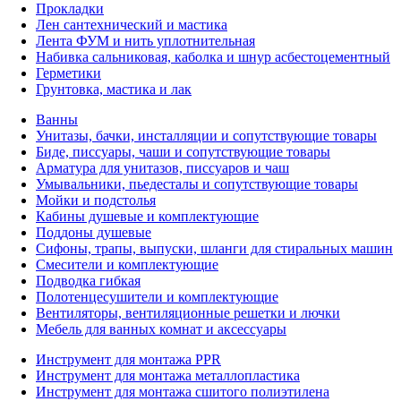
Прокладки
Лен сантехнический и мастика
Лента ФУМ и нить уплотнительная
Набивка сальниковая, каболка и шнур асбестоцементный
Герметики
Грунтовка, мастика и лак
Ванны
Унитазы, бачки, инсталляции и сопутствующие товары
Биде, писсуары, чаши и сопутствующие товары
Арматура для унитазов, писсуаров и чаш
Умывальники, пьедесталы и сопутствующие товары
Мойки и подстолья
Кабины душевые и комплектующие
Поддоны душевые
Сифоны, трапы, выпуски, шланги для стиральных машин
Смесители и комплектующие
Подводка гибкая
Полотенцесушители и комплектующие
Вентиляторы, вентиляционные решетки и лючки
Мебель для ванных комнат и аксессуары
Инструмент для монтажа PPR
Инструмент для монтажа металлопластика
Инструмент для монтажа сшитого полиэтилена