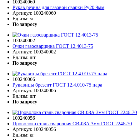
100240060
Рукав резина для газовой сварки Ру20 9мм
Артикул:
100240060
Ед.изм:
м
По запросу
100240002
Очки газосварщика ГОСТ 12.4013-75
Артикул:
100240002
Ед.изм:
шт
По запросу
100240006
Рукавицы брезент ГОСТ 12.4.010-75 пара
Артикул:
100240006
Ед.изм:
шт
По запросу
100240056
Проволока сталь сварочная СВ-08А 3мм ГОСТ 2246-70
Артикул:
100240056
Ед.изм:
кг