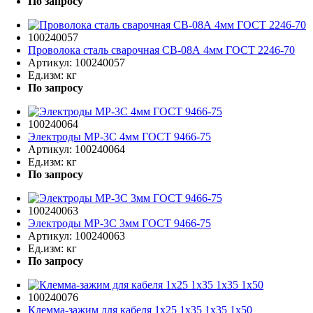
По запросу
100240057
Проволока сталь сварочная СВ-08А 4мм ГОСТ 2246-70
Артикул:
100240057
Ед.изм:
кг
По запросу
100240064
Электроды МР-3С 4мм ГОСТ 9466-75
Артикул:
100240064
Ед.изм:
кг
По запросу
100240063
Электроды МР-3С 3мм ГОСТ 9466-75
Артикул:
100240063
Ед.изм:
кг
По запросу
100240076
Клемма-зажим для кабеля 1х25 1х35 1х35 1х50