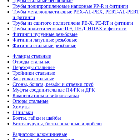
Трубы стальные бесшовные
Трубы полипропиленовые напорные PP-R и фитинги
Трубы металлопластиковые PEX-AL-PEX, PERT-AL-PERT
и фитинги
Трубы из сшитого полиэтилена PE-X, PE-RT и фитинги
Трубы полиэтиленовые ПЭ, ПНД, НПВХ и фитинги
Фитинги чугунные резьбовые
Фитинги латунные резьбовые
Фитинги стальные резьбовые
Фланцы стальные
Отводы стальные
Переходы стальные
Тройники стальные
Заглушки стальные
Сгоны, бочата, резьбы и отрезки труб
Муфты соединительные ПФРК и ДРК
Компенсаторы и вибровставки
Опоры стальные
Хомуты
Шпильки
Болты, гайки и шайбы
Винт-шурупы, болты анкерные и дюбели
Радиаторы алюминиевые
Радиаторы биметаллические