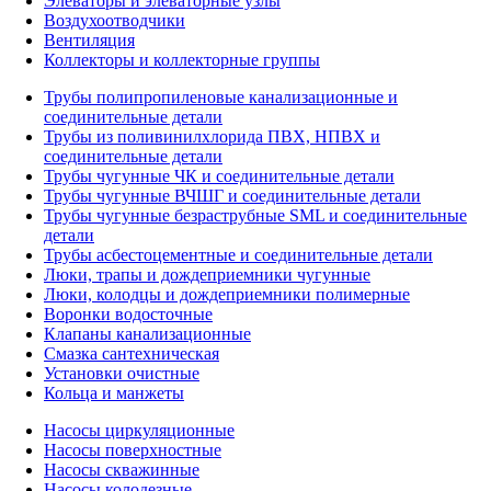
Элеваторы и элеваторные узлы
Воздухоотводчики
Вентиляция
Коллекторы и коллекторные группы
Трубы полипропиленовые канализационные и
соединительные детали
Трубы из поливинилхлорида ПВХ, НПВХ и
соединительные детали
Трубы чугунные ЧК и соединительные детали
Трубы чугунные ВЧШГ и соединительные детали
Трубы чугунные безраструбные SML и соединительные
детали
Трубы асбестоцементные и соединительные детали
Люки, трапы и дождеприемники чугунные
Люки, колодцы и дождеприемники полимерные
Воронки водосточные
Клапаны канализационные
Смазка сантехническая
Установки очистные
Кольца и манжеты
Насосы циркуляционные
Насосы поверхностные
Насосы скважинные
Насосы колодезные