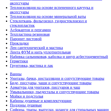
аксессуары
Теплоизоляция на основе вспененного каучука и
аксессуары
Теплоизоляция на основе минеральной ваты
Стеклоткань, фольгоизол, гидростеклоизол и
стеклопластик
Асбокартон и пергамин
Техпластина резиновая
Паронит листовой
Прокладки
Лен сантехнический и мастика
Лента ФУМ и нить уплотнительная
Набивка сальниковая, каболка и шнур асбестоцементный
Герметики
Грунтовка, мастика и лак
Ванны
Унитазы, бачки, инсталляции и сопутствующие товары
Биде, писсуары, чаши и сопутствующие товары
Арматура для унитазов, писсуаров и чаш
Умывальники, пьедесталы и сопутствующие товары
Мойки и подстолья
Кабины душевые и комплектующие
Поддоны душевые
Сифоны, трапы, выпуски, шланги для стиральных машин