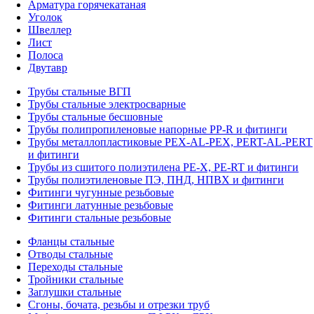
Арматура горячекатаная
Уголок
Швеллер
Лист
Полоса
Двутавр
Трубы стальные ВГП
Трубы стальные электросварные
Трубы стальные бесшовные
Трубы полипропиленовые напорные PP-R и фитинги
Трубы металлопластиковые PEX-AL-PEX, PERT-AL-PERT
и фитинги
Трубы из сшитого полиэтилена PE-X, PE-RT и фитинги
Трубы полиэтиленовые ПЭ, ПНД, НПВХ и фитинги
Фитинги чугунные резьбовые
Фитинги латунные резьбовые
Фитинги стальные резьбовые
Фланцы стальные
Отводы стальные
Переходы стальные
Тройники стальные
Заглушки стальные
Сгоны, бочата, резьбы и отрезки труб