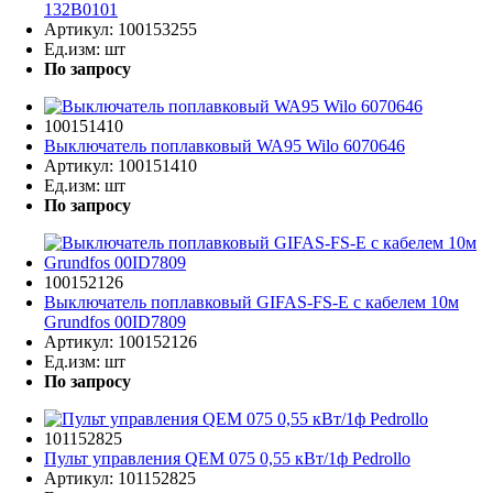
132B0101
Артикул:
100153255
Ед.изм:
шт
По запросу
100151410
Выключатель поплавковый WA95 Wilo 6070646
Артикул:
100151410
Ед.изм:
шт
По запросу
100152126
Выключатель поплавковый GIFAS-FS-E с кабелем 10м
Grundfos 00ID7809
Артикул:
100152126
Ед.изм:
шт
По запросу
101152825
Пульт управления QEM 075 0,55 кВт/1ф Pedrollo
Артикул:
101152825