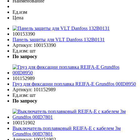
Наименование
Ед.изм
Цена
100153390
Панель защиты для VLT Danfoss 132B0131
Артикул:
100153390
Ед.изм:
шт
По запросу
101152989
Груз для фиксации поплавка REIFA-E Grundfos 00ID8950
Артикул:
101152989
Ед.изм:
шт
По запросу
100151902
Выключатель поплавковый REIFA-E с кабелем 3м
Grundfos 00ID7801
Артикул:
100151902