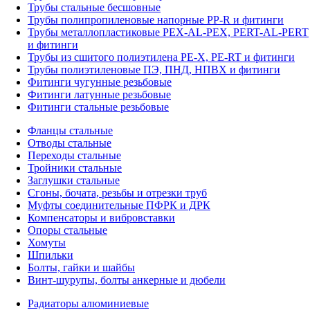
Трубы стальные бесшовные
Трубы полипропиленовые напорные PP-R и фитинги
Трубы металлопластиковые PEX-AL-PEX, PERT-AL-PERT
и фитинги
Трубы из сшитого полиэтилена PE-X, PE-RT и фитинги
Трубы полиэтиленовые ПЭ, ПНД, НПВХ и фитинги
Фитинги чугунные резьбовые
Фитинги латунные резьбовые
Фитинги стальные резьбовые
Фланцы стальные
Отводы стальные
Переходы стальные
Тройники стальные
Заглушки стальные
Сгоны, бочата, резьбы и отрезки труб
Муфты соединительные ПФРК и ДРК
Компенсаторы и вибровставки
Опоры стальные
Хомуты
Шпильки
Болты, гайки и шайбы
Винт-шурупы, болты анкерные и дюбели
Радиаторы алюминиевые