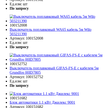
Ед.изм:
шт
По запросу
100152008
Выключатель поплавковый WA65 кабель 5м Wilo
503211390
Артикул:
100152008
Ед.изм:
шт
По запросу
100152752
Выключатель поплавковый GIFAS-FS-E с кабелем 5м
Grundfos 00ID7805
Артикул:
100152752
Ед.изм:
шт
По запросу
100151682
Блок автоматики 1.1 кВт Джилекс 9001
Артикул:
100151682