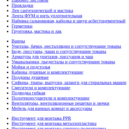
Паронит листовой
Прокладки
Лен сантехнический и мастика
Лента ФУМ и нить уплотнительная
Набивка сальниковая, каболка и шнур асбестоцементный
Герметики
Грунтовка, мастика и лак
Ванны
Унитазы, бачки, инсталляции и сопутствующие товары
Биде, писсуары, чаши и сопутствующие товары
Арматура для унитазов, писсуаров и чаш
Умывальники, пьедесталы и сопутствующие товары
Мойки и подстолья
Кабины душевые и комплектующие
Поддоны душевые
Сифоны, трапы, выпуски, шланги для стиральных машин
Смесители и комплектующие
Подводка гибкая
Полотенцесушители и комплектующие
Вентиляторы, вентиляционные решетки и лючки
Мебель для ванных комнат и аксессуары
Инструмент для монтажа PPR
Инструмент для монтажа металлопластика
Инструмент для монтажа сшитого полиэтилена