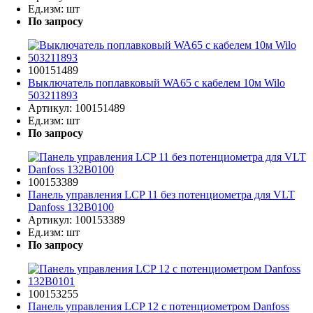
Ед.изм:
шт
По запросу
100151489
Выключатель поплавковый WA65 с кабелем 10м Wilo
503211893
Артикул:
100151489
Ед.изм:
шт
По запросу
100153389
Панель управления LCP 11 без потенциометра для VLT
Danfoss 132B0100
Артикул:
100153389
Ед.изм:
шт
По запросу
100153255
Панель управления LCP 12 с потенциометром Danfoss