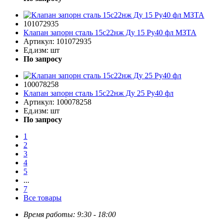
101072935
Клапан запорн сталь 15с22нж Ду 15 Ру40 фл МЗТА
Артикул:
101072935
Ед.изм:
шт
По запросу
100078258
Клапан запорн сталь 15с22нж Ду 25 Ру40 фл
Артикул:
100078258
Ед.изм:
шт
По запросу
1
2
3
4
5
...
7
Все товары
Время работы: 9:30 - 18:00