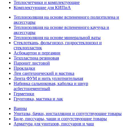
Теплосчетчики и комплектующие
Комплектующие для КИПиА
Теплоизоляция на основе вспененного полиэтилена и
аксессуары
Теплоизоляция на основе вспененного каучука и
аксессуары
Теплоизоляция на основе минеральной ваты
Стеклоткань, фольгоизол, гидростеклоизол и
стеклопластик
Асбокартон и пергамин
Техпластина резиновая
Паронит листовой
Прокладки
Лен сантехнический и мастика
Лента ФУМ и нить уплотнительная
Набивка сальниковая, каболка и шнур
асбестоцементный
Герметики
Грунтовка, мастика и лак
Ванны
Унитазы, бачки, инсталляции и сопутствующие товары
Биде, писсуары, чаши и сопутствующие товары
Арматура для унитазов, писсуаров и чаш