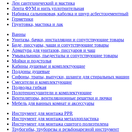
Лен сантехнический и мастика
Лента ФУМ и нить уплотнительная
Набивка сальниковая, каболка и шнур асбестоцементный
Герметики
Грунтовка, мастика и лак
Ванны
Унитазы, бачки, инсталляции и сопутствующие товары
Биде, писсуары, чаши и сопутствующие товары
Арматура для унитазов, писсуаров и чаш
Умывальники, пьедесталы и сопутствующие товары
Мойки и подстолья
Кабины душевые и комплектующие
Поддоны душевые
Сифоны, трапы, выпуски, шланги для стиральных машин
Смесители и комплектующие
Подводка гибкая
Полотенцесушители и комплектующие
Вентиляторы, вентиляционные решетки и лючки
Мебель для ванных комнат и аксессуары
Инструмент для монтажа PPR
Инструмент для монтажа металлопластика
Инструмент для монтажа сшитого полиэтилена
Трубогибы, труборезы и резьбонарезной инструмент