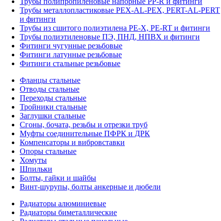
Трубы полипропиленовые напорные PP-R и фитинги
Трубы металлопластиковые PEX-AL-PEX, PERT-AL-PERT
и фитинги
Трубы из сшитого полиэтилена PE-X, PE-RT и фитинги
Трубы полиэтиленовые ПЭ, ПНД, НПВХ и фитинги
Фитинги чугунные резьбовые
Фитинги латунные резьбовые
Фитинги стальные резьбовые
Фланцы стальные
Отводы стальные
Переходы стальные
Тройники стальные
Заглушки стальные
Сгоны, бочата, резьбы и отрезки труб
Муфты соединительные ПФРК и ДРК
Компенсаторы и вибровставки
Опоры стальные
Хомуты
Шпильки
Болты, гайки и шайбы
Винт-шурупы, болты анкерные и дюбели
Радиаторы алюминиевые
Радиаторы биметаллические